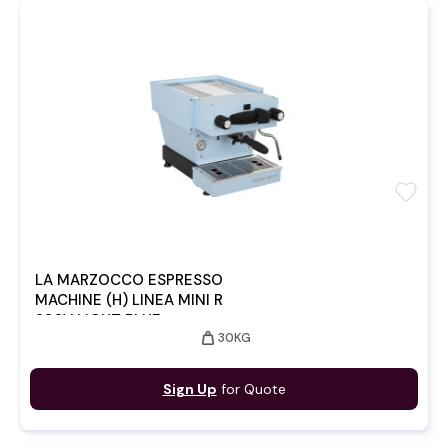
favorite
LA MARZOCCO ESPRESSO
MACHINE (H) LINEA MINI R
220V LIGHT BLUE
weight
30KG
Sign Up
for Quote