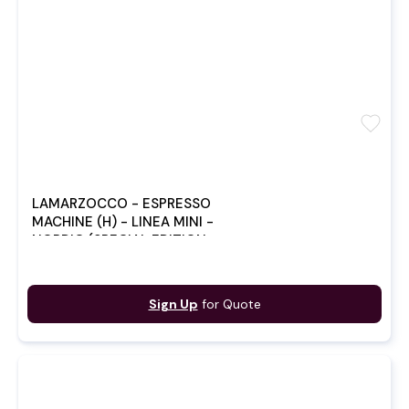
favorite
LAMARZOCCO - ESPRESSO
MACHINE (H) - LINEA MINI -
NORDIC (SPECIAL EDITION
2023)
Sign Up
for Quote