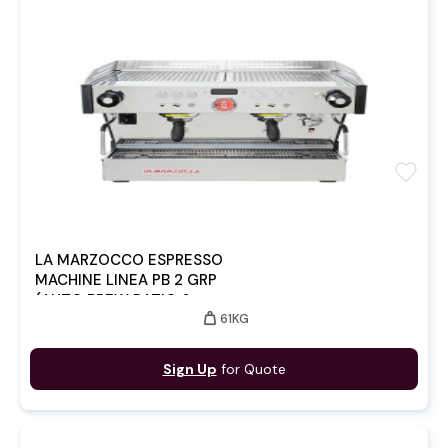
favorite
LA MARZOCCO ESPRESSO
MACHINE LINEA PB 2 GRP
(AUTO BREW RATIO &
weight
61KG
SCALES)
Sign Up
for Quote