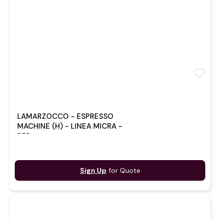
favorite
LAMARZOCCO - ESPRESSO
MACHINE (H) - LINEA MICRA -
RED
Sign Up
for Quote