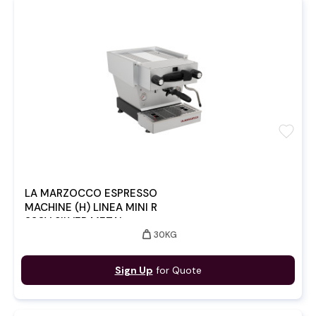
favorite
LA MARZOCCO ESPRESSO
MACHINE (H) LINEA MINI R
220V SILVER METAL
weight
30KG
Sign Up
for Quote