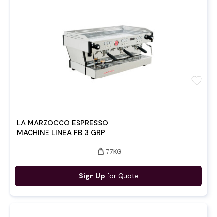
favorite
LA MARZOCCO ESPRESSO
MACHINE LINEA PB 3 GRP
weight
77KG
Sign Up
for Quote