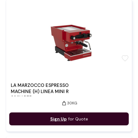
favorite
LA MARZOCCO ESPRESSO
MACHINE (H) LINEA MINI R
220V RED
weight
30KG
Sign Up
for Quote