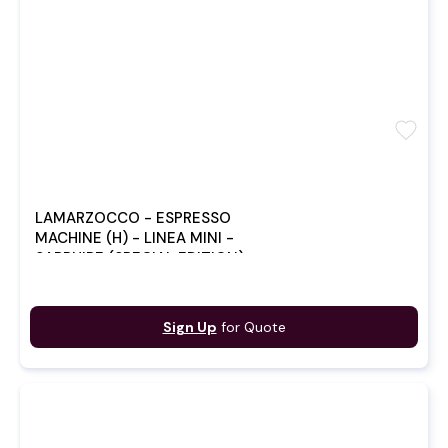
favorite
LAMARZOCCO - ESPRESSO
MACHINE (H) - LINEA MINI -
SAPPHIRE (SPECIAL EDITION)
Sign Up
for Quote