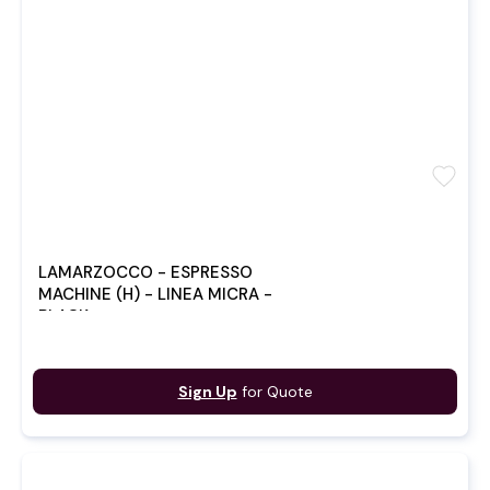
favorite
LAMARZOCCO - ESPRESSO
MACHINE (H) - LINEA MICRA -
BLACK
Sign Up
for Quote