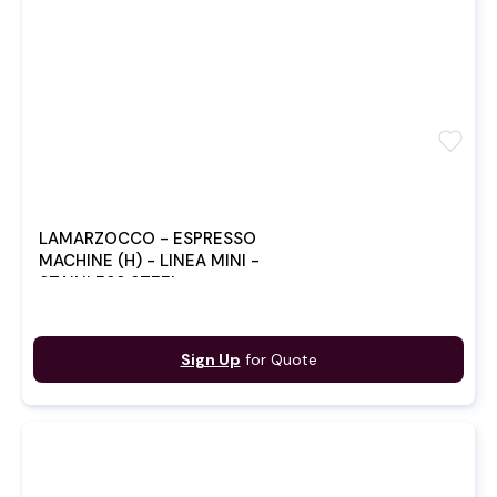
favorite
LAMARZOCCO - ESPRESSO
MACHINE (H) - LINEA MINI -
STAINLESS STEEL
Sign Up
for Quote