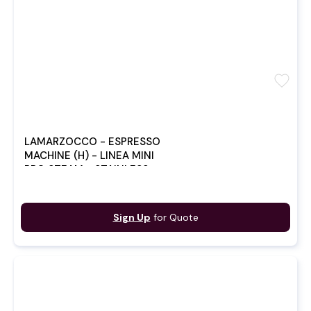
favorite
LAMARZOCCO - ESPRESSO
MACHINE (H) - LINEA MINI
PRO STEAM - STAINLESS
STEEL
Sign Up
for Quote