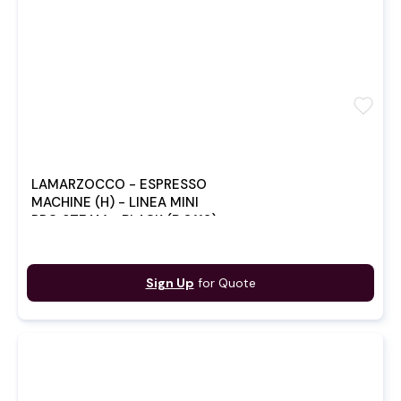
favorite
LAMARZOCCO - ESPRESSO
MACHINE (H) - LINEA MINI
PRO STEAM - BLACK (B:0112)
Sign Up
for Quote