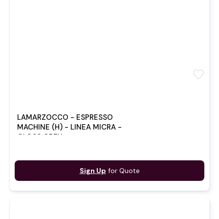
favorite
LAMARZOCCO - ESPRESSO
MACHINE (H) - LINEA MICRA -
GLOSS GREY
Sign Up
for Quote