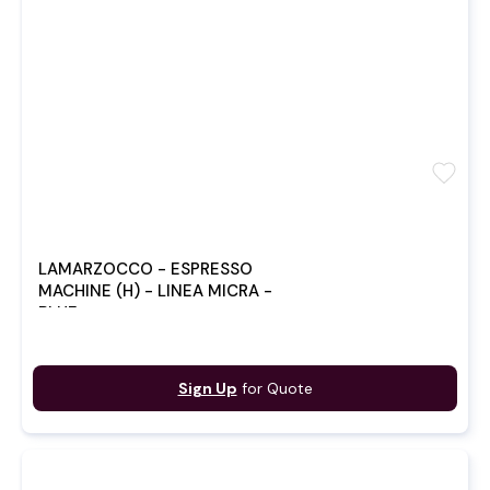
favorite
LAMARZOCCO - ESPRESSO
MACHINE (H) - LINEA MICRA -
BLUE
Sign Up
for Quote