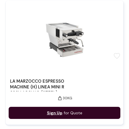
favorite
LA MARZOCCO ESPRESSO
MACHINE (H) LINEA MINI R
220V ACCIAIO (STEEL)
weight
30KG
Sign Up
for Quote