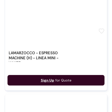
favorite
LAMARZOCCO - ESPRESSO
MACHINE (H) - LINEA MINI -
WHITE
Sign Up
for Quote