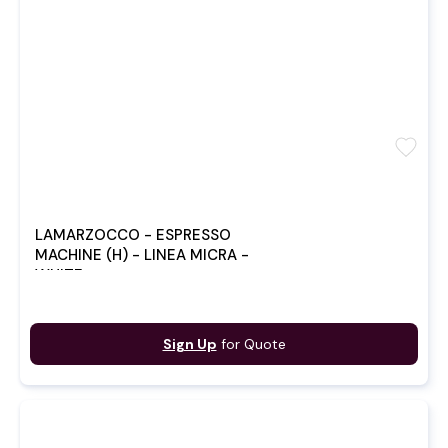
favorite
LAMARZOCCO - ESPRESSO
MACHINE (H) - LINEA MICRA -
WHITE
Sign Up
for Quote