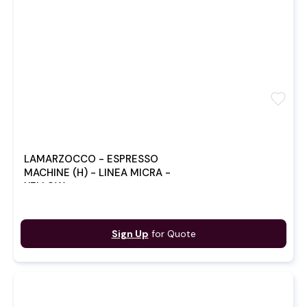
favorite
LAMARZOCCO - ESPRESSO
MACHINE (H) - LINEA MICRA -
YELLOW
Sign Up
for Quote