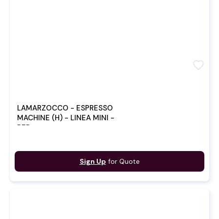
favorite
LAMARZOCCO - ESPRESSO
MACHINE (H) - LINEA MINI -
RED
Sign Up
for Quote