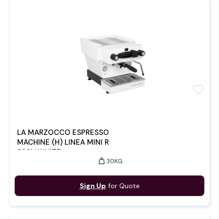
favorite
LA MARZOCCO ESPRESSO
MACHINE (H) LINEA MINI R
220V WHITE
weight
30KG
Sign Up
for Quote