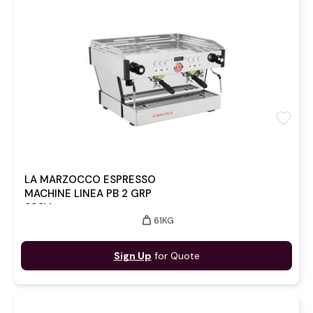
favorite
LA MARZOCCO ESPRESSO
MACHINE LINEA PB 2 GRP
220V
weight
61KG
Sign Up
for Quote