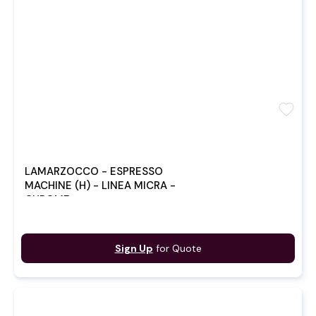
favorite
LAMARZOCCO - ESPRESSO
MACHINE (H) - LINEA MICRA -
CHROME
Sign Up
for Quote