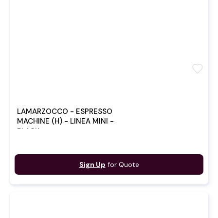
favorite
LAMARZOCCO - ESPRESSO
MACHINE (H) - LINEA MINI -
BLACK
Sign Up
for Quote