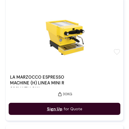
favorite
LA MARZOCCO ESPRESSO
MACHINE (H) LINEA MINI R
220V YELLOW
weight
30KG
Sign Up
for Quote