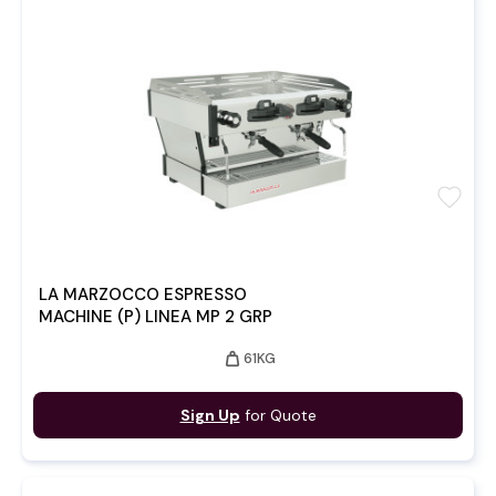
favorite
LA MARZOCCO ESPRESSO
MACHINE (P) LINEA MP 2 GRP
weight
61KG
Sign Up
for Quote