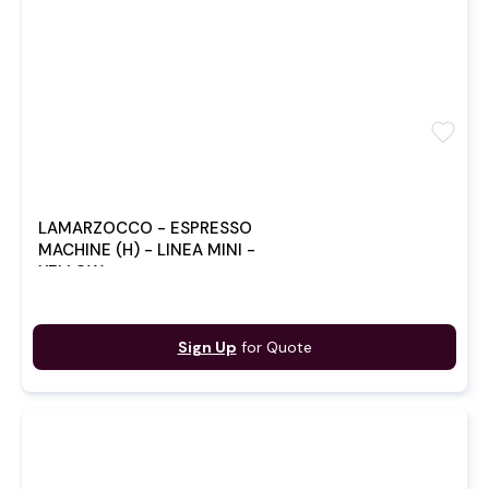
favorite
LAMARZOCCO - ESPRESSO
MACHINE (H) - LINEA MINI -
YELLOW
Sign Up
for Quote