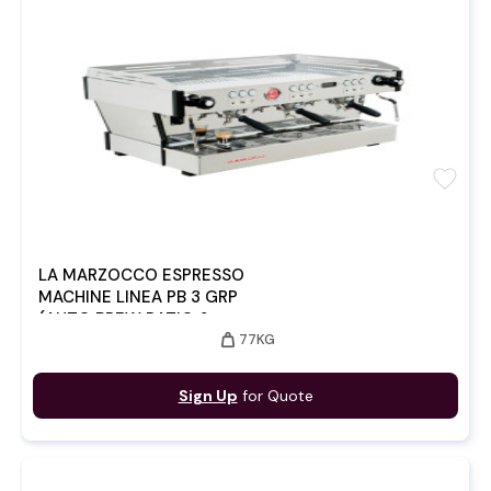
favorite
LA MARZOCCO ESPRESSO
MACHINE LINEA PB 3 GRP
(AUTO BREW RATIO &
weight
77KG
SCALES)
Sign Up
for Quote