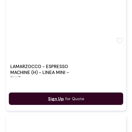
favorite
LAMARZOCCO - ESPRESSO
MACHINE (H) - LINEA MINI -
BLUE
Sign Up
for Quote